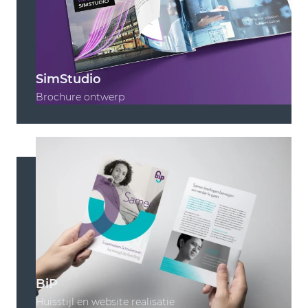
SimStudio
Brochure ontwerp
BiP
Huisstijl en website realisatie