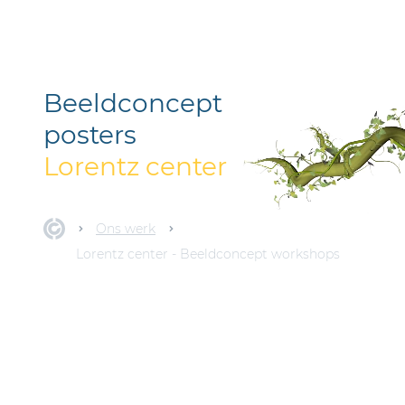
Beeldconcept
posters
Lorentz center
Ons werk
Lorentz center - Beeldconcept workshops