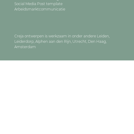
Social Media Post template
Arbeidsmarktcommunicatie
Creja ontwerpen is werkzaam in onder andere
Leiden
,
Leiderdorp
,
Alphen aan den Rijn
,
Utrecht
,
Den Haag
,
Amsterdam