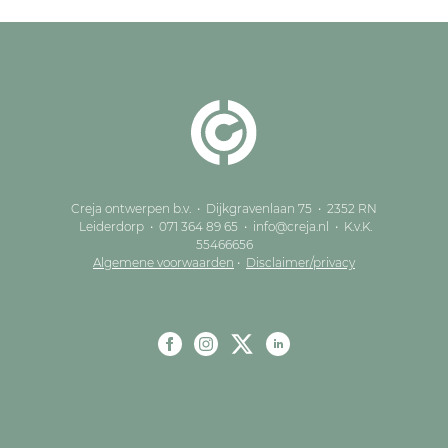
Creja ontwerpen b.v. • Dijkgravenlaan 75 • 2352 RN
Leiderdorp • 071 364 89 65 • info@creja.nl • K.v.K.
55466656
Algemene voorwaarden
•
Disclaimer/privacy