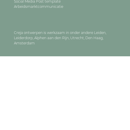
Social Media Post template
Arbeidsmarktcommunicatie
Creja ontwerpen is werkzaam in onder andere
Leiden
,
Leiderdorp
,
Alphen aan den Rijn
,
Utrecht
,
Den Haag
,
Amsterdam