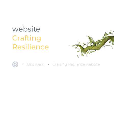
website
Crafting
Resilience
Ons werk
Crafting Reslience website