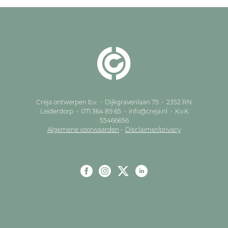
Creja ontwerpen b.v. • Dijkgravenlaan 75 • 2352 RN
Leiderdorp • 071 364 89 65 • info@creja.nl • K.v.K.
55466656
Algemene voorwaarden
•
Disclaimer/privacy