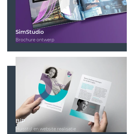
SimStudio
Brochure ontwerp
BiP
Huisstijl en website realisatie